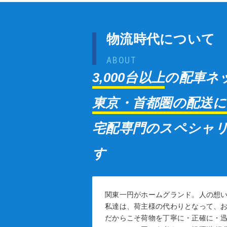
物流時代について
ABOUT
3,000台以上
の配車ネ
東京・首都圏の配送に
宅配専門のスペシャ
す
関東一円がホームグランド。人の想
私達は、荷主様の代わりとなって、
だからこそ荷物を丁寧に・正確に・