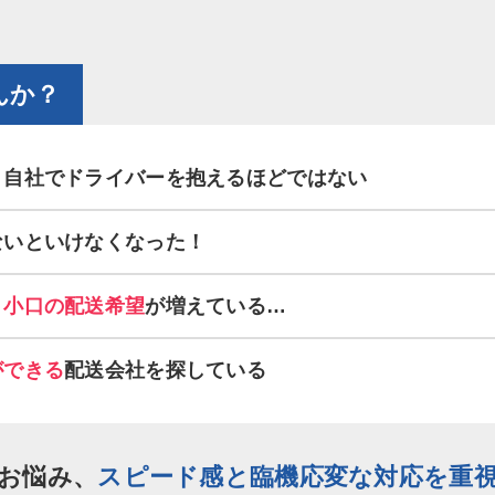
んか？
。
自社でドライバーを抱えるほどではない
ないといけなくなった！
、
小口の配送希望
が増えている…
ができる
配送会社を探している
お悩み、
スピード感と臨機応変な対応を重