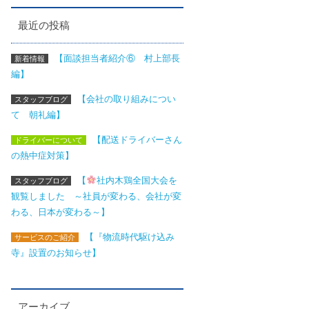
最近の投稿
【面談担当者紹介⑥ 村上部長
新着情報
編】
【会社の取り組みについ
スタッフブログ
て 朝礼編】
【配送ドライバーさん
ドライバーについて
の熱中症対策】
【
社内木鶏全国大会を
スタッフブログ
観覧しました ～社員が変わる、会社が変
わる、日本が変わる～】
【『物流時代駆け込み
サービスのご紹介
寺』設置のお知らせ】
アーカイブ