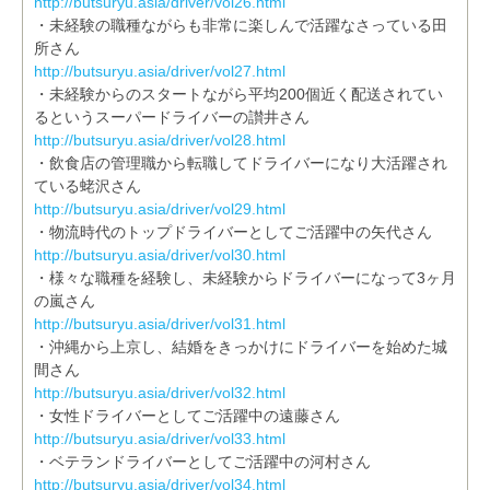
http://butsuryu.asia/driver/vol26.html
・未経験の職種ながらも非常に楽しんで活躍なさっている田
所さん
http://butsuryu.asia/driver/vol27.html
・未経験からのスタートながら平均200個近く配送されてい
るというスーパードライバーの讃井さん
http://butsuryu.asia/driver/vol28.html
・飲食店の管理職から転職してドライバーになり大活躍され
ている蛯沢さん
http://butsuryu.asia/driver/vol29.html
・物流時代のトップドライバーとしてご活躍中の矢代さん
http://butsuryu.asia/driver/vol30.html
・様々な職種を経験し、未経験からドライバーになって3ヶ月
の嵐さん
http://butsuryu.asia/driver/vol31.html
・沖縄から上京し、結婚をきっかけにドライバーを始めた城
間さん
http://butsuryu.asia/driver/vol32.html
・女性ドライバーとしてご活躍中の遠藤さん
http://butsuryu.asia/driver/vol33.html
・ベテランドライバーとしてご活躍中の河村さん
http://butsuryu.asia/driver/vol34.html