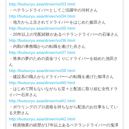
http://butsuryu.asia/driver/vol33.html
・ベテランドライバーとしてご活躍中の河村さん
http://butsuryu.asia/driver/vol34.html
・地方から上京されてドライバーをはじめた飯田さん
http://butsuryu.asia/driver/vol35.html
・20年以上の宅配経験があるベテランドライバーの石塚さん
http://butsuryu.asia/driver/vol36.html
・内勤の事務職からの転職を遂げた谷さん
http://butsuryu.asia/driver/vol37.html
・将来の夢のための資金づくりにドライバーを始めた池田さ
ん
http://butsuryu.asia/driver/vol38.html
・建設系の職人からドライバーへの転職を遂げた御澤さん
http://butsuryu.asia/driver/vol40.html
・はじめて間もないながらも堂々と配送に取り組む女性ドラ
イバー石井さん
http://butsuryu.asia/driver/vol41.html
・ボウリングのプロ資格を持ちながら配送のお仕事をしてい
る天野さん
http://butsuryu.asia/driver/vol42.html
・軽貨物業の経歴が17年以上あるベテランドライバーの鬼澤