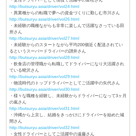
・女性ドライバーとして現役で活躍中の富樫さん
http://butsuryu.asia/driver/vol24.html
・異業種からの転職で夢への資金づくりに勤しむ市川さん
http://butsuryu.asia/driver/vol26.html
・未経験の職種ながらも非常に楽しんで活躍なさっている田
所さん
http://butsuryu.asia/driver/vol27.html
・未経験からのスタートながら平均200個近く配送されてい
るというスーパードライバーの讃井さん
http://butsuryu.asia/driver/vol28.html
・飲食店の管理職から転職してドライバーになり大活躍され
ている蛯沢さん
http://butsuryu.asia/driver/vol29.html
・物流時代のトップドライバーとしてご活躍中の矢代さん
http://butsuryu.asia/driver/vol30.html
・様々な職種を経験し、未経験からドライバーになって3ヶ月
の嵐さん
http://butsuryu.asia/driver/vol31.html
・沖縄から上京し、結婚をきっかけにドライバーを始めた城
間さん
http://butsuryu.asia/driver/vol32.html
・女性ドライバーとしてご活躍中の遠藤さん