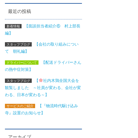
最近の投稿
【面談担当者紹介⑥ 村上部長
新着情報
編】
【会社の取り組みについ
スタッフブログ
て 朝礼編】
【配送ドライバーさん
ドライバーについて
の熱中症対策】
【
社内木鶏全国大会を
スタッフブログ
観覧しました ～社員が変わる、会社が変
わる、日本が変わる～】
【『物流時代駆け込み
サービスのご紹介
寺』設置のお知らせ】
アーカイブ