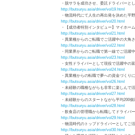
・脱サラを成功させ、委託ドライバーと
http://butsuryu.asia/driver/vol19.html
・物流時代にて人生の再出発を決めた平
http://butsuryu.asia/driver/vol20.html
・【成功者特別インタビュー】マイホー
http://butsuryu.asia/driver/vol21.html
・異業種からのご転職でご活躍中の大角
http://butsuryu.asia/driver/vol22.html
・同業界からのご転職で第一線でご活躍
http://butsuryu.asia/driver/vol23.html
・女性ドライバーとして現役で活躍中の
http://butsuryu.asia/driver/vol24.html
・異業種からの転職で夢への資金づくり
http://butsuryu.asia/driver/vol26.html
・未経験の職種ながらも非常に楽しんで
http://butsuryu.asia/driver/vol27.html
・未経験からのスタートながら平均200
http://butsuryu.asia/driver/vol28.html
・飲食店の管理職から転職してドライバ
http://butsuryu.asia/driver/vol29.html
・物流時代のトップドライバーとしてご
http://butsuryu.asia/driver/vol30.html