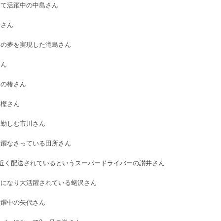
して活躍中の中島さん
野さん
ムの夢を実現した滝島さん
さん
中の椿さん
富樫さん
に勤しむ市川さん
活躍なさっている田所さん
個近く配送されているというスーパードライバーの讃井さん
ーになり大活躍されている蛯沢さん
活躍中の矢代さん