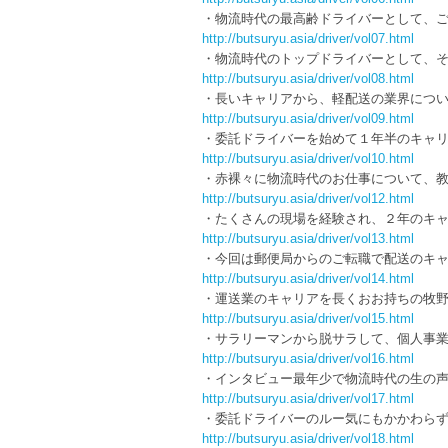
・物流時代の最高齢ドライバーとして、
http://butsuryu.asia/driver/vol07.html
・物流時代のトップドライバーとして、
http://butsuryu.asia/driver/vol08.html
・長いキャリアから、軽配送の業界につ
http://butsuryu.asia/driver/vol09.html
・委託ドライバーを始めて１年半のキャ
http://butsuryu.asia/driver/vol10.html
・赤裸々に物流時代のお仕事について、
http://butsuryu.asia/driver/vol12.html
・たくさんの現場を経験され、２年のキ
http://butsuryu.asia/driver/vol13.html
・今回は郵便局からのご転職で配送のキ
http://butsuryu.asia/driver/vol14.html
・運送業のキャリアを長くおお持ちの牧
http://butsuryu.asia/driver/vol15.html
・サラリーマンから脱サラして、個人事
http://butsuryu.asia/driver/vol16.html
・インタビュー最年少で物流時代の生の
http://butsuryu.asia/driver/vol17.html
・委託ドライバーのルー気にもかかわら
http://butsuryu.asia/driver/vol18.html