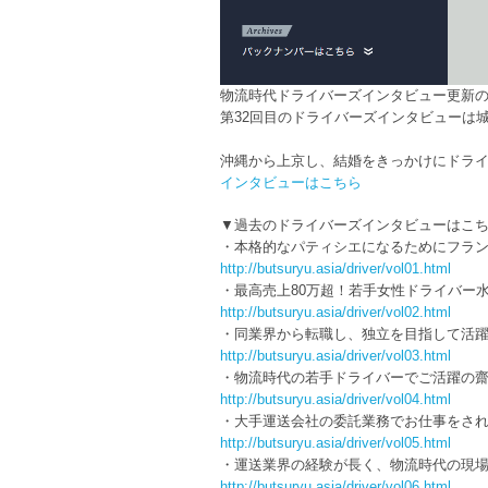
物流時代ドライバーズインタビュー更新
第32回目のドライバーズインタビューは
沖縄から上京し、結婚をきっかけにドラ
インタビューはこちら
▼過去のドライバーズインタビューはこ
・本格的なパティシエになるためにフラ
http://butsuryu.asia/driver/vol01.html
・最高売上80万超！若手女性ドライバー
http://butsuryu.asia/driver/vol02.html
・同業界から転職し、独立を目指して活
http://butsuryu.asia/driver/vol03.html
・物流時代の若手ドライバーでご活躍の
http://butsuryu.asia/driver/vol04.html
・大手運送会社の委託業務でお仕事をさ
http://butsuryu.asia/driver/vol05.html
・運送業界の経験が長く、物流時代の現
http://butsuryu.asia/driver/vol06.html