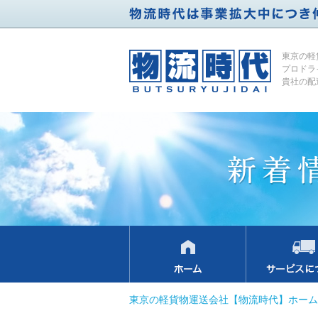
東京の軽
プロドラ
貴社の配
東京の軽貨物運送会社【物流時代】ホーム