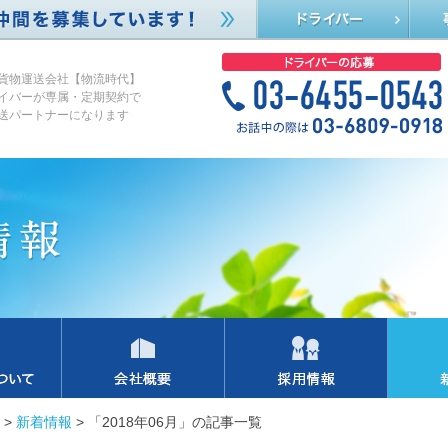
貨物運送会社【物流時代】
イバーが専属・定期契約で
送パートナーになります
>
新着情報
>
「2018年06月」の記事一覧