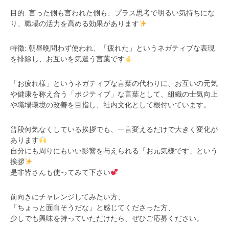
目的: 言った側も言われた側も、プラス思考で明るい気持ちにな
り、職場の活力を高める効果があります
特徴: 朝昼晩問わず使われ、「疲れた」というネガティブな表現
を排除し、お互いを気遣う言葉です
「お疲れ様」というネガティブな言葉の代わりに、お互いの元気
や健康を称え合う「ポジティブ」な言葉として、組織の士気向上
や職場環境の改善を目指し、社内文化として根付いています。
普段何気なくしている挨拶でも、一言変えるだけで大きく変化が
あります
自分にも周りにもいい影響を与えられる「お元気様です」という
挨拶
是非皆さんも使ってみて下さい
前向きにチャレンジしてみたい方、
「ちょっと面白そうだな」と感じてくださった方、
少しでも興味を持っていただけたら、ぜひご応募ください。