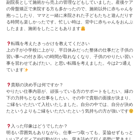
副院長として施術から売上の管理などもしていました。産後ケア
の骨盤矯正で来院する方も多かったので、施術以外に赤ちゃんを
抱っこしたり、ママと一緒に来院された子どもたちと遊んだりす
る時間も楽しかったです。忙しい時は、背中に赤ちゃんをおんぶ
したまま、施術をしたこともあります
転職を考えたきっかけを教えてください
上の子が小学校に上がり、平日休みだった整体の仕事だと子供の
習い事への付き添いの時間が取れなくなり、子供のやりたい習い
事を習わせてあげたい。と思い転職を考えました。今は2つ通え
ています
貴順の決め手は何ですか？
やりたい仕事内容が、頑張っている方のサポートをしたい、縁の
下の力持ちとなる仕事をしたい。その中で貴順の面接が決まり、
ご縁をいただいて入社いたしました。自分の中では、自分が決め
たというよりもご縁をいただいたという気持ちの方が強いです
入った印象はどうでしたか？
明るい雰囲気もありながら、仕事一つ取っても、妥協せずもっと
いいアイディアや行動がないか、突き詰めて行く姿勢に驚きまし