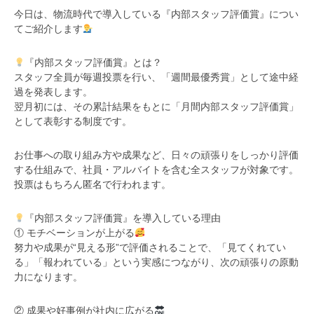
今日は、物流時代で導入している『内部スタッフ評価賞』につい
てご紹介します
『内部スタッフ評価賞』とは？
スタッフ全員が毎週投票を行い、「週間最優秀賞」として途中経
過を発表します。
翌月初には、その累計結果をもとに「月間内部スタッフ評価賞」
として表彰する制度です。
お仕事への取り組み方や成果など、日々の頑張りをしっかり評価
する仕組みで、社員・アルバイトを含む全スタッフが対象です。
投票はもちろん匿名で行われます。
『内部スタッフ評価賞』を導入している理由
① モチベーションが上がる
努力や成果が“見える形”で評価されることで、「見てくれてい
る」「報われている」という実感につながり、次の頑張りの原動
力になります。
② 成果や好事例が社内に広がる