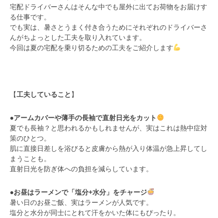
宅配ドライバーさんはそんな中でも屋外に出てお荷物をお届けす
る仕事です。
でも実は、暑さとうまく付き合うためにそれぞれのドライバーさ
んがちよっとした工夫を取り入れています。
今回は夏の宅配を乗り切るための工夫をご紹介します
【
工夫していること
】
●
アームカバーや薄手の長袖で直射日光をカット
夏でも長袖？と思われるかもしれませんが、実はこれは熱中症対
策のひとつ。
肌に直接日差しを浴びると皮膚から熱が入り体温が急上昇してし
まうことも。
直射日光を防ぎ体への負担を減らしています。
●
お昼はラーメンで「塩分+水分」をチャージ
暑い日のお昼ご飯、実はラーメンが人気です。
塩分と水分が同士にとれて汗をかいた体にもぴったり。