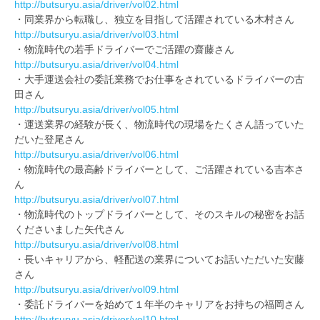
http://butsuryu.asia/driver/vol02.html
・同業界から転職し、独立を目指して活躍されている木村さん
http://butsuryu.asia/driver/vol03.html
・物流時代の若手ドライバーでご活躍の齋藤さん
http://butsuryu.asia/driver/vol04.html
・大手運送会社の委託業務でお仕事をされているドライバーの古
田さん
http://butsuryu.asia/driver/vol05.html
・運送業界の経験が長く、物流時代の現場をたくさん語っていた
だいた登尾さん
http://butsuryu.asia/driver/vol06.html
・物流時代の最高齢ドライバーとして、ご活躍されている吉本さ
ん
http://butsuryu.asia/driver/vol07.html
・物流時代のトップドライバーとして、そのスキルの秘密をお話
くださいました矢代さん
http://butsuryu.asia/driver/vol08.html
・長いキャリアから、軽配送の業界についてお話いただいた安藤
さん
http://butsuryu.asia/driver/vol09.html
・委託ドライバーを始めて１年半のキャリアをお持ちの福岡さん
http://butsuryu.asia/driver/vol10.html