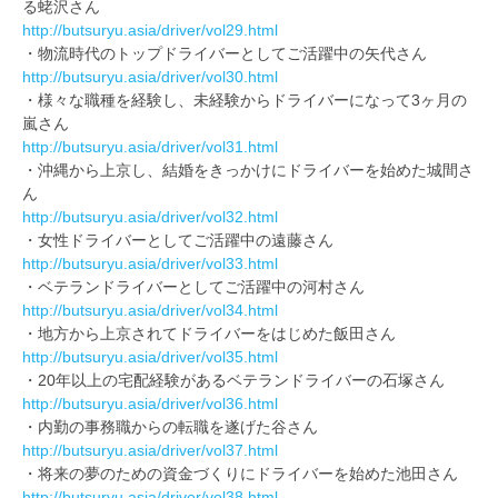
る蛯沢さん
http://butsuryu.asia/driver/vol29.html
・物流時代のトップドライバーとしてご活躍中の矢代さん
http://butsuryu.asia/driver/vol30.html
・様々な職種を経験し、未経験からドライバーになって3ヶ月の
嵐さん
http://butsuryu.asia/driver/vol31.html
・沖縄から上京し、結婚をきっかけにドライバーを始めた城間さ
ん
http://butsuryu.asia/driver/vol32.html
・女性ドライバーとしてご活躍中の遠藤さん
http://butsuryu.asia/driver/vol33.html
・ベテランドライバーとしてご活躍中の河村さん
http://butsuryu.asia/driver/vol34.html
・地方から上京されてドライバーをはじめた飯田さん
http://butsuryu.asia/driver/vol35.html
・20年以上の宅配経験があるベテランドライバーの石塚さん
http://butsuryu.asia/driver/vol36.html
・内勤の事務職からの転職を遂げた谷さん
http://butsuryu.asia/driver/vol37.html
・将来の夢のための資金づくりにドライバーを始めた池田さん
http://butsuryu.asia/driver/vol38.html