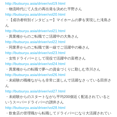
http://butsuryu.asia/driver/vol19.html
・物流時代にて人生の再出発を決めた平野さん
http://butsuryu.asia/driver/vol20.html
・【成功者特別インタビュー】マイホームの夢を実現した滝島さ
ん
http://butsuryu.asia/driver/vol21.html
・異業種からのご転職でご活躍中の大角さん
http://butsuryu.asia/driver/vol22.html
・同業界からのご転職で第一線でご活躍中の椿さん
http://butsuryu.asia/driver/vol23.html
・女性ドライバーとして現役で活躍中の富樫さん
http://butsuryu.asia/driver/vol24.html
・異業種からの転職で夢への資金づくりに勤しむ市川さん
http://butsuryu.asia/driver/vol26.html
・未経験の職種ながらも非常に楽しんで活躍なさっている田所さ
ん
http://butsuryu.asia/driver/vol27.html
・未経験からのスタートながら平均200個近く配送されていると
いうスーパードライバーの讃井さん
http://butsuryu.asia/driver/vol28.html
・飲食店の管理職から転職してドライバーになり大活躍されてい