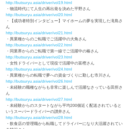
http://butsuryu.asia/driver/vol19.html
・物流時代にて人生の再出発を決めた平野さん
http://butsuryu.asia/driver/vol20.html
・【成功者特別インタビュー】マイホームの夢を実現した滝島さ
ん
http://butsuryu.asia/driver/vol21.html
・異業種からのご転職でご活躍中の大角さん
http://butsuryu.asia/driver/vol22.html
・同業界からのご転職で第一線でご活躍中の椿さん
http://butsuryu.asia/driver/vol23.html
・女性ドライバーとして現役で活躍中の富樫さん
http://butsuryu.asia/driver/vol24.html
・異業種からの転職で夢への資金づくりに勤しむ市川さん
http://butsuryu.asia/driver/vol26.html
・未経験の職種ながらも非常に楽しんで活躍なさっている田所さ
ん
http://butsuryu.asia/driver/vol27.html
・未経験からのスタートながら平均200個近く配送されていると
いうスーパードライバーの讃井さん
http://butsuryu.asia/driver/vol28.html
・飲食店の管理職から転職してドライバーになり大活躍されてい