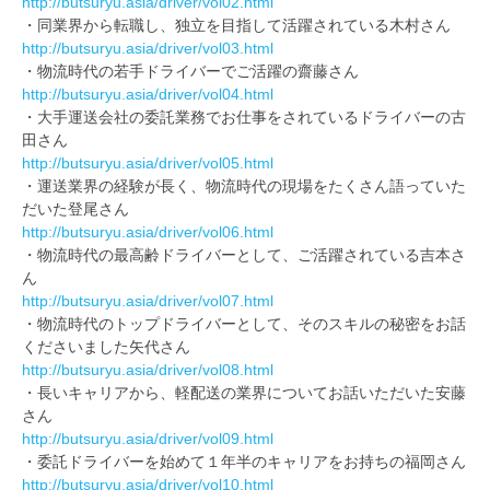
http://butsuryu.asia/driver/vol02.html
・同業界から転職し、独立を目指して活躍されている木村さん
http://butsuryu.asia/driver/vol03.html
・物流時代の若手ドライバーでご活躍の齋藤さん
http://butsuryu.asia/driver/vol04.html
・大手運送会社の委託業務でお仕事をされているドライバーの古
田さん
http://butsuryu.asia/driver/vol05.html
・運送業界の経験が長く、物流時代の現場をたくさん語っていた
だいた登尾さん
http://butsuryu.asia/driver/vol06.html
・物流時代の最高齢ドライバーとして、ご活躍されている吉本さ
ん
http://butsuryu.asia/driver/vol07.html
・物流時代のトップドライバーとして、そのスキルの秘密をお話
くださいました矢代さん
http://butsuryu.asia/driver/vol08.html
・長いキャリアから、軽配送の業界についてお話いただいた安藤
さん
http://butsuryu.asia/driver/vol09.html
・委託ドライバーを始めて１年半のキャリアをお持ちの福岡さん
http://butsuryu.asia/driver/vol10.html