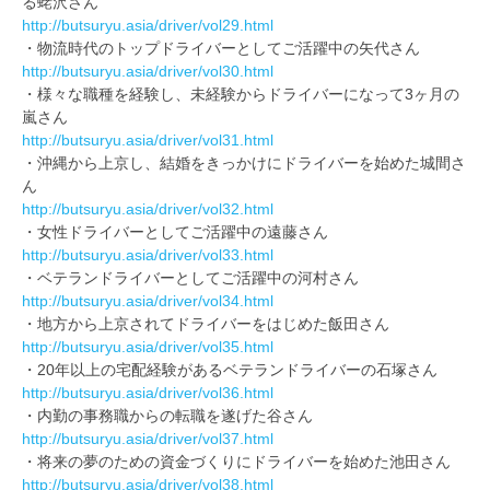
る蛯沢さん
http://butsuryu.asia/driver/vol29.html
・物流時代のトップドライバーとしてご活躍中の矢代さん
http://butsuryu.asia/driver/vol30.html
・様々な職種を経験し、未経験からドライバーになって3ヶ月の
嵐さん
http://butsuryu.asia/driver/vol31.html
・沖縄から上京し、結婚をきっかけにドライバーを始めた城間さ
ん
http://butsuryu.asia/driver/vol32.html
・女性ドライバーとしてご活躍中の遠藤さん
http://butsuryu.asia/driver/vol33.html
・ベテランドライバーとしてご活躍中の河村さん
http://butsuryu.asia/driver/vol34.html
・地方から上京されてドライバーをはじめた飯田さん
http://butsuryu.asia/driver/vol35.html
・20年以上の宅配経験があるベテランドライバーの石塚さん
http://butsuryu.asia/driver/vol36.html
・内勤の事務職からの転職を遂げた谷さん
http://butsuryu.asia/driver/vol37.html
・将来の夢のための資金づくりにドライバーを始めた池田さん
http://butsuryu.asia/driver/vol38.html