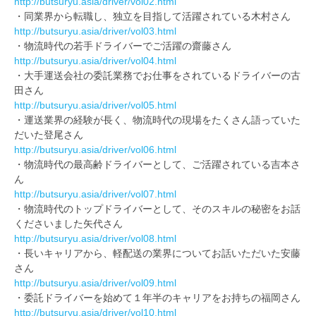
http://butsuryu.asia/driver/vol02.html
・同業界から転職し、独立を目指して活躍されている木村さん
http://butsuryu.asia/driver/vol03.html
・物流時代の若手ドライバーでご活躍の齋藤さん
http://butsuryu.asia/driver/vol04.html
・大手運送会社の委託業務でお仕事をされているドライバーの古
田さん
http://butsuryu.asia/driver/vol05.html
・運送業界の経験が長く、物流時代の現場をたくさん語っていた
だいた登尾さん
http://butsuryu.asia/driver/vol06.html
・物流時代の最高齢ドライバーとして、ご活躍されている吉本さ
ん
http://butsuryu.asia/driver/vol07.html
・物流時代のトップドライバーとして、そのスキルの秘密をお話
くださいました矢代さん
http://butsuryu.asia/driver/vol08.html
・長いキャリアから、軽配送の業界についてお話いただいた安藤
さん
http://butsuryu.asia/driver/vol09.html
・委託ドライバーを始めて１年半のキャリアをお持ちの福岡さん
http://butsuryu.asia/driver/vol10.html