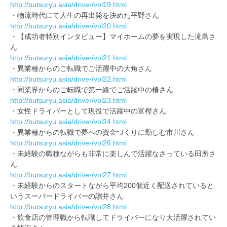
http://butsuryu.asia/driver/vol19.html
・物流時代にて人生の再出発を決めた平野さん
http://butsuryu.asia/driver/vol20.html
・【成功者特別インタビュー】マイホームの夢を実現した滝島さ
ん
http://butsuryu.asia/driver/vol21.html
・異業種からのご転職でご活躍中の大角さん
http://butsuryu.asia/driver/vol22.html
・同業界からのご転職で第一線でご活躍中の椿さん
http://butsuryu.asia/driver/vol23.html
・女性ドライバーとして現役で活躍中の富樫さん
http://butsuryu.asia/driver/vol24.html
・異業種からの転職で夢への資金づくりに勤しむ市川さん
http://butsuryu.asia/driver/vol26.html
・未経験の職種ながらも非常に楽しんで活躍なさっている田所さ
ん
http://butsuryu.asia/driver/vol27.html
・未経験からのスタートながら平均200個近く配送されていると
いうスーパードライバーの讃井さん
http://butsuryu.asia/driver/vol28.html
・飲食店の管理職から転職してドライバーになり大活躍されてい