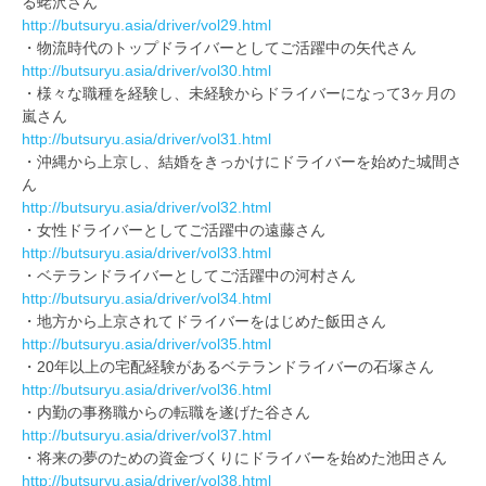
る蛯沢さん
http://butsuryu.asia/driver/vol29.html
・物流時代のトップドライバーとしてご活躍中の矢代さん
http://butsuryu.asia/driver/vol30.html
・様々な職種を経験し、未経験からドライバーになって3ヶ月の
嵐さん
http://butsuryu.asia/driver/vol31.html
・沖縄から上京し、結婚をきっかけにドライバーを始めた城間さ
ん
http://butsuryu.asia/driver/vol32.html
・女性ドライバーとしてご活躍中の遠藤さん
http://butsuryu.asia/driver/vol33.html
・ベテランドライバーとしてご活躍中の河村さん
http://butsuryu.asia/driver/vol34.html
・地方から上京されてドライバーをはじめた飯田さん
http://butsuryu.asia/driver/vol35.html
・20年以上の宅配経験があるベテランドライバーの石塚さん
http://butsuryu.asia/driver/vol36.html
・内勤の事務職からの転職を遂げた谷さん
http://butsuryu.asia/driver/vol37.html
・将来の夢のための資金づくりにドライバーを始めた池田さん
http://butsuryu.asia/driver/vol38.html