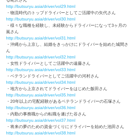
る蛯沢さん
http://butsuryu.asia/driver/vol29.html
・物流時代のトップドライバーとしてご活躍中の矢代さん
http://butsuryu.asia/driver/vol30.html
・様々な職種を経験し、未経験からドライバーになって3ヶ月の
嵐さん
http://butsuryu.asia/driver/vol31.html
・沖縄から上京し、結婚をきっかけにドライバーを始めた城間さ
ん
http://butsuryu.asia/driver/vol32.html
・女性ドライバーとしてご活躍中の遠藤さん
http://butsuryu.asia/driver/vol33.html
・ベテランドライバーとしてご活躍中の河村さん
http://butsuryu.asia/driver/vol34.html
・地方から上京されてドライバーをはじめた飯田さん
http://butsuryu.asia/driver/vol35.html
・20年以上の宅配経験があるベテランドライバーの石塚さん
http://butsuryu.asia/driver/vol36.html
・内勤の事務職からの転職を遂げた谷さん
http://butsuryu.asia/driver/vol37.html
・将来の夢のための資金づくりにドライバーを始めた池田さん
http://butsuryu.asia/driver/vol38.html