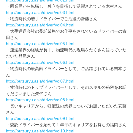
http://butsuryu.asia/driver/vol02.html
・同業界から転職し、独立を目指して活躍されている木村さん
http://butsuryu.asia/driver/vol03.html
・物流時代の若手ドライバーでご活躍の齋藤さん
http://butsuryu.asia/driver/vol04.html
・大手運送会社の委託業務でお仕事をされているドライバーの古
田さん
http://butsuryu.asia/driver/vol05.html
・運送業界の経験が長く、物流時代の現場をたくさん語っていた
だいた登尾さん
http://butsuryu.asia/driver/vol06.html
・物流時代の最高齢ドライバーとして、ご活躍されている吉本さ
ん
http://butsuryu.asia/driver/vol07.html
・物流時代のトップドライバーとして、そのスキルの秘密をお話
くださいました矢代さん
http://butsuryu.asia/driver/vol08.html
・長いキャリアから、軽配送の業界についてお話いただいた安藤
さん
http://butsuryu.asia/driver/vol09.html
・委託ドライバーを始めて１年半のキャリアをお持ちの福岡さん
http://butsuryu.asia/driver/vol10.html