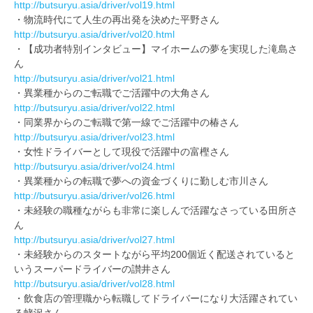
http://butsuryu.asia/driver/vol19.html
・物流時代にて人生の再出発を決めた平野さん
http://butsuryu.asia/driver/vol20.html
・【成功者特別インタビュー】マイホームの夢を実現した滝島さ
ん
http://butsuryu.asia/driver/vol21.html
・異業種からのご転職でご活躍中の大角さん
http://butsuryu.asia/driver/vol22.html
・同業界からのご転職で第一線でご活躍中の椿さん
http://butsuryu.asia/driver/vol23.html
・女性ドライバーとして現役で活躍中の富樫さん
http://butsuryu.asia/driver/vol24.html
・異業種からの転職で夢への資金づくりに勤しむ市川さん
http://butsuryu.asia/driver/vol26.html
・未経験の職種ながらも非常に楽しんで活躍なさっている田所さ
ん
http://butsuryu.asia/driver/vol27.html
・未経験からのスタートながら平均200個近く配送されていると
いうスーパードライバーの讃井さん
http://butsuryu.asia/driver/vol28.html
・飲食店の管理職から転職してドライバーになり大活躍されてい