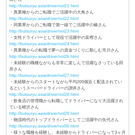
http://butsuryu.asia/driver/vol21.html
・異業種からのご転職でご活躍中の大角さん
http://butsuryu.asia/driver/vol22.html
・同業界からのご転職で第一線でご活躍中の椿さん
http://butsuryu.asia/driver/vol23.html
・女性ドライバーとして現役で活躍中の富樫さん
http://butsuryu.asia/driver/vol24.html
・異業種からの転職で夢への資金づくりに勤しむ市川さん
http://butsuryu.asia/driver/vol26.html
・未経験の職種ながらも非常に楽しんで活躍なさっている田
所さん
http://butsuryu.asia/driver/vol27.html
・未経験からのスタートながら平均200個近く配送されてい
るというスーパードライバーの讃井さん
http://butsuryu.asia/driver/vol28.html
・飲食店の管理職から転職してドライバーになり大活躍され
ている蛯沢さん
http://butsuryu.asia/driver/vol29.html
・物流時代のトップドライバーとしてご活躍中の矢代さん
http://butsuryu.asia/driver/vol30.html
・様々な職種を経験し、未経験からドライバーになって3ヶ月