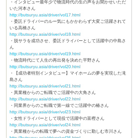
・インタビュー最年少で物流時代の生の声をお聞かせいただ
いた河本さん
http://butsuryu.asia/driver/vol17.html
・委託ドライバーのルー気にもかかわらず大変ご活躍されて
いる高橋さん
http://butsuryu.asia/driver/vol18.html
・脱サラを成功させ、委託ドライバーとして活躍中の中島さ
ん
http://butsuryu.asia/driver/vol19.html
・物流時代にて人生の再出発を決めた平野さん
http://butsuryu.asia/driver/vol20.html
・【成功者特別インタビュー】マイホームの夢を実現した滝
島さん
http://butsuryu.asia/driver/vol21.html
・異業種からのご転職でご活躍中の大角さん
http://butsuryu.asia/driver/vol22.html
・同業界からのご転職で第一線でご活躍中の椿さん
http://butsuryu.asia/driver/vol23.html
・女性ドライバーとして現役で活躍中の富樫さん
http://butsuryu.asia/driver/vol24.html
・異業種からの転職で夢への資金づくりに勤しむ市川さん
http://butsuryu.asia/driver/vol26.html