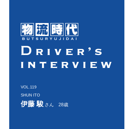
VOL.119
SHUN ITO
伊藤 駿
さん 28歳