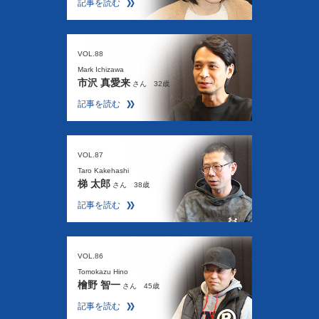
記事を読む
VOL.88
Mark Ichizawa
市沢 真愛来
さん 32歳
記事を読む
VOL.87
Taro Kakehashi
梯 太郎
さん 38歳
記事を読む
VOL.86
Tomokazu Hino
檜野 智一
さん 45歳
記事を読む