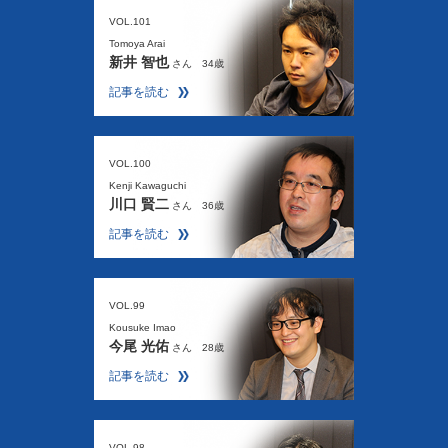
VOL.101
Tomoya Arai
新井 智也
さん 34歳
記事を読む
VOL.100
Kenji Kawaguchi
川口 賢二
さん 36歳
記事を読む
VOL.99
Kousuke Imao
今尾 光佑
さん 28歳
記事を読む
VOL.98