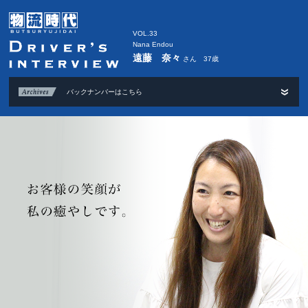
VOL.33
Nana Endou
遠藤 奈々
さん 37歳
バックナンバーはこちら