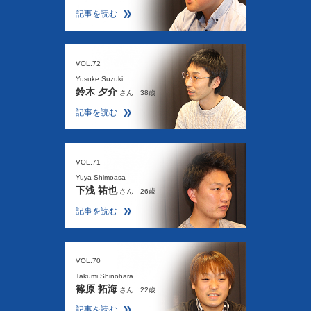
記事を読む
VOL.72
Yusuke Suzuki
鈴木 夕介
さん 38歳
記事を読む
VOL.71
Yuya Shimoasa
下浅 祐也
さん 26歳
記事を読む
VOL.70
Takumi Shinohara
篠原 拓海
さん 22歳
記事を読む