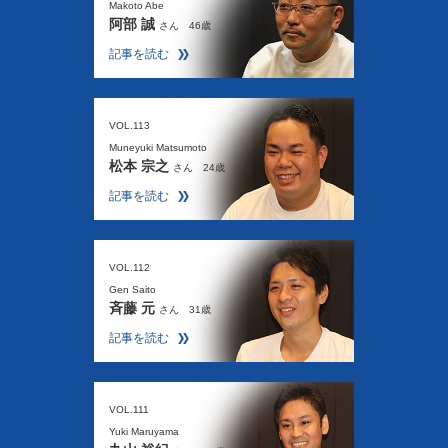
Makoto Abe
阿部 誠
さん 46歳
記事を読む
VOL.113
Muneyuki Matsumoto
松本 宗之
さん 24歳
記事を読む
VOL.112
Gen Saito
斉藤 元
さん 31歳
記事を読む
VOL.111
Yuki Maruyama