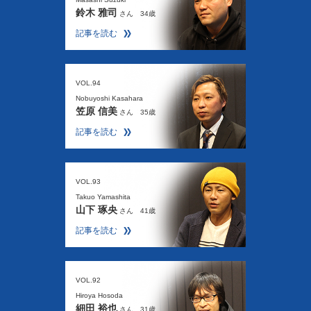
鈴木 雅司
さん 34歳
記事を読む
VOL.94
Nobuyoshi Kasahara
笠原 信美
さん 35歳
記事を読む
VOL.93
Takuo Yamashita
山下 琢央
さん 41歳
記事を読む
VOL.92
Hiroya Hosoda
細田 裕也
さん 31歳