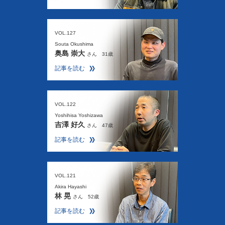
VOL.127
Souta Okushima
奥島 崇大
さん 31歳
記事を読む
VOL.122
Yoshihisa Yoshizawa
吉澤 好久
さん 47歳
記事を読む
VOL.121
Akira Hayashi
林 晃
さん 52歳
記事を読む