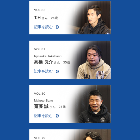
VOL.82
T.H
さん 26歳
記事を読む
VOL.81
Ryosuke Takahashi
高橋 良介
さん 35歳
記事を読む
VOL.80
Makoto Saito
齋藤 誠
さん 26歳
記事を読む
VOL.79