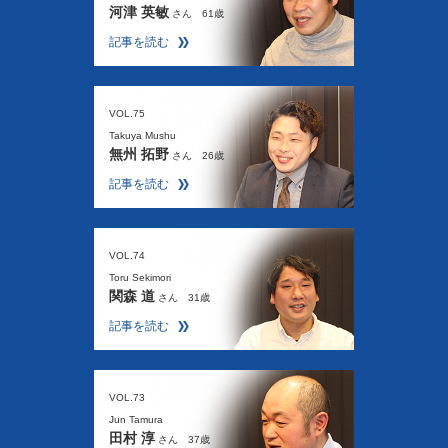
河津 英敏
さん 61歳
記事を読む
VOL.75
Takuya Mushu
無州 拓野
さん 26歳
記事を読む
VOL.74
Toru Sekimori
関森 道
さん 31歳
記事を読む
VOL.73
Jun Tamura
田村 淳
さん 37歳