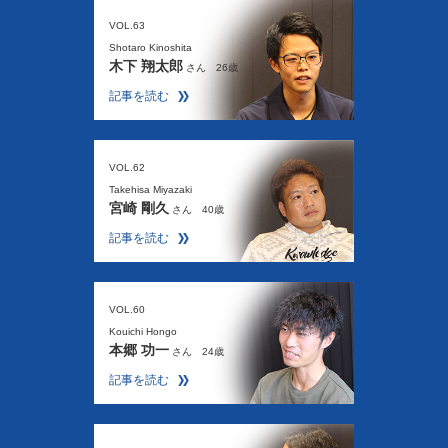
VOL.63
Shotaro Kinoshita
木下 翔太郎
さん 26歳
記事を読む
VOL.62
Takehisa Miyazaki
宮崎 剛久
さん 40歳
記事を読む
VOL.60
Kouichi Hongo
本郷 功一
さん 24歳
記事を読む