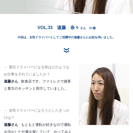
VOL.33 遠藤 奈々
さん 37歳
今回は、女性ドライバーとしてご活躍中の遠藤さんにお話を伺いました。
－
委託ドライバーになる前はどのような
お仕事をされていましたか？
遠藤さん
飲食店です。ファミレスで接客
と裏方のキッチンと両方していました。
－
女性ドライバーになろうとしたきっか
けは？
遠藤さん
もともと運転が好きなので運転
を活かした仕事を探していて、やってみよ