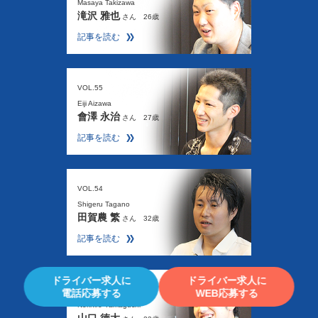
Masaya Takizawa
滝沢 雅也
さん 26歳
記事を読む
VOL.55
Eiji Aizawa
會澤 永治
さん 27歳
記事を読む
VOL.54
Shigeru Tagano
田賀農 繁
さん 32歳
記事を読む
ドライバー求人に
ドライバー求人に
VOL.53
電話応募する
WEB応募する
Norihiro Yamaguchi
山口 徳大