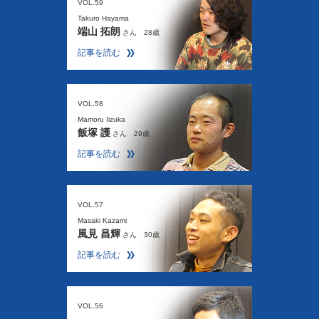
VOL.59
Takuro Hayama
端山 拓朗
さん 28歳
記事を読む
VOL.58
Mamoru Iizuka
飯塚 護
さん 29歳
記事を読む
VOL.57
Masaki Kazami
風見 昌輝
さん 30歳
記事を読む
VOL.56