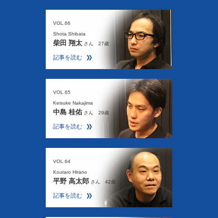
VOL.66
Shota Shibata
柴田 翔太
さん 27歳
記事を読む
VOL.65
Keisuke Nakajima
中島 桂佑
さん 29歳
記事を読む
VOL.64
Koutaro Hirano
平野 高太郎
さん 42歳
記事を読む