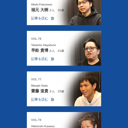
Hiroki Fukumoto
福元 大樹
さん 32歳
記事を読む
VOL.78
Takahiro Hayafune
早舩 貴博
さん 41歳
記事を読む
VOL.77
Masaki Saito
齋藤 道貴
さん 25歳
記事を読む
VOL.76
Hidetoshi Kawazu