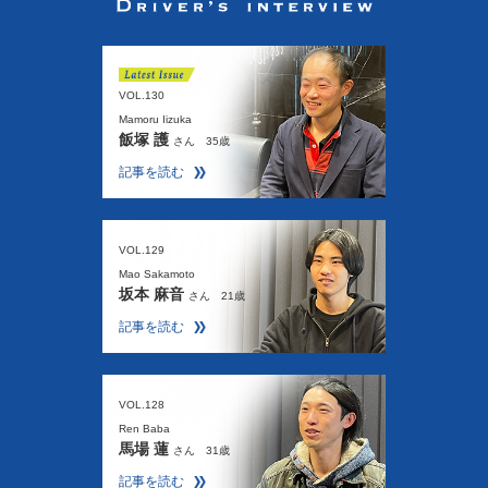
VOL.130
Mamoru Iizuka
飯塚 護
さん 35歳
記事を読む
VOL.129
Mao Sakamoto
坂本 麻音
さん 21歳
記事を読む
VOL.128
Ren Baba
馬場 蓮
さん 31歳
記事を読む