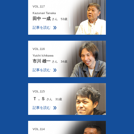
VOL.117
Kazunari Tanaka
田中 一成
さん 53歳
記事を読む
VOL.116
Yuichi Ichikawa
市川 雄一
さん 34歳
記事を読む
VOL.115
Ｔ．Ｓ
さん 31歳
記事を読む
VOL.114