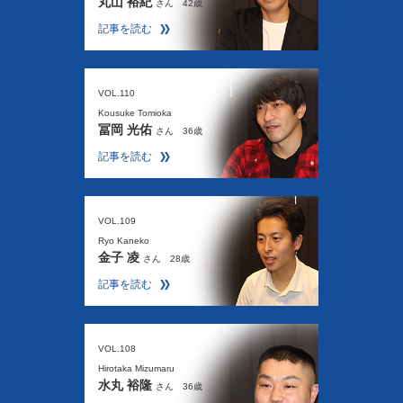
丸山 裕紀
さん 42歳
記事を読む
VOL.110
Kousuke Tomioka
冨岡 光佑
さん 36歳
記事を読む
VOL.109
Ryo Kaneko
金子 凌
さん 28歳
記事を読む
VOL.108
Hirotaka Mizumaru
水丸 裕隆
さん 36歳