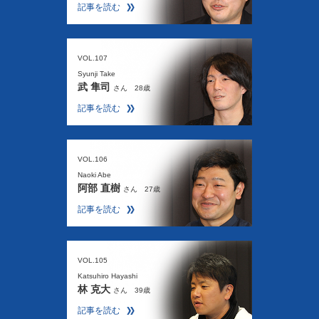
記事を読む
VOL.107
Syunji Take
武 隼司
さん 28歳
記事を読む
VOL.106
Naoki Abe
阿部 直樹
さん 27歳
記事を読む
VOL.105
Katsuhiro Hayashi
林 克大
さん 39歳
記事を読む