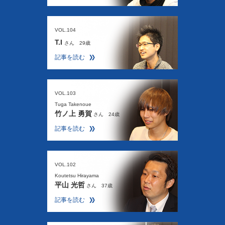
VOL.104
T.I
さん 29歳
記事を読む
VOL.103
Tuga Takenoue
竹ノ上 勇賀
さん 24歳
記事を読む
VOL.102
Koutetsu Hirayama
平山 光哲
さん 37歳
記事を読む