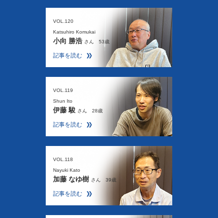
VOL.120
Katsuhiro Komukai
小向 勝浩
さん 53歳
記事を読む
VOL.119
Shun Ito
伊藤 駿
さん 28歳
記事を読む
VOL.118
Nayuki Kato
加藤 なゆ樹
さん 39歳
記事を読む