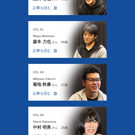
記事を読む
VOL.91
Rikiya Morimoto
森本 力也
さん 49歳
記事を読む
VOL.90
Mikiyasu Kikuchi
菊地 幹康
さん 27歳
記事を読む
VOL.89
Akemi Nakamura
中村 明美
さん 25歳