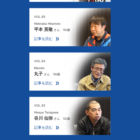
VOL.85
Hidetaka Hiramoto
平本 英敬
さん 50歳
記事を読む
VOL.84
Maruko
丸子
さん 59歳
記事を読む
VOL.83
Hisaya Tanigawa
谷川 仙弥
さん 52歳
記事を読む