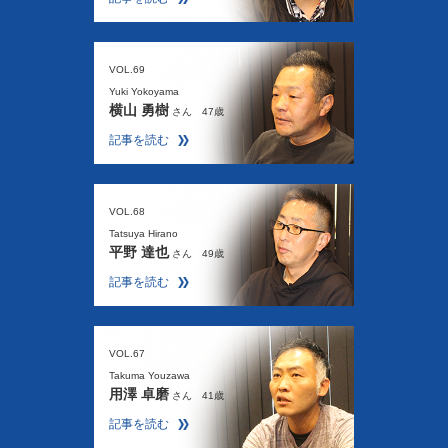
VOL.69
Yuki Yokoyama
横山 勇樹
さん 47歳
記事を読む
VOL.68
Tatsuya Hirano
平野 達也
さん 49歳
記事を読む
VOL.67
Takuma Youzawa
用澤 卓磨
さん 41歳
記事を読む