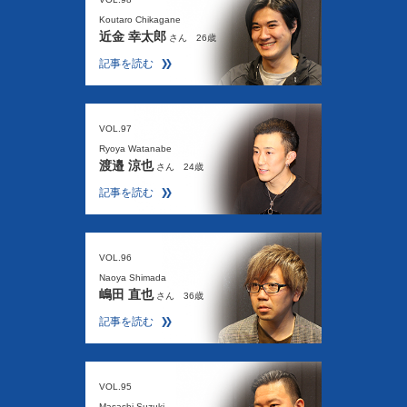
Koutaro Chikagane
近金 幸太郎
さん 26歳
記事を読む
VOL.97
Ryoya Watanabe
渡邉 涼也
さん 24歳
記事を読む
VOL.96
Naoya Shimada
嶋田 直也
さん 36歳
記事を読む
VOL.95
Masashi Suzuki